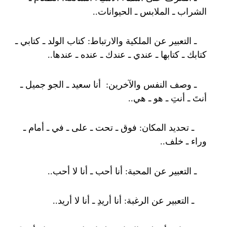
الشراب ـ الملابس ـ الحيوانات..
ـ التعبير عن الملكية والارتباط: كتاب الولد ـ كتابي ـ
كتابك ـ كتابها ـ عندي ـ عندك ـ عنده ـ عندها..
ـ وصف النفس والآخرين: أنا سعيد ـ الجو جميل ـ
أنتَ ـ أنتِ ـ هو ـ هي..
ـ تحديد المكان: فوق ـ تحت ـ على ـ في ـ أمام ـ
وراء ـ خلف..
ـ التعبير عن المحبة: أنا أحب ـ أنا لا أحب..
ـ التعبير عن الرغبة: أنا أريدِ ـ أنا لا أريد..