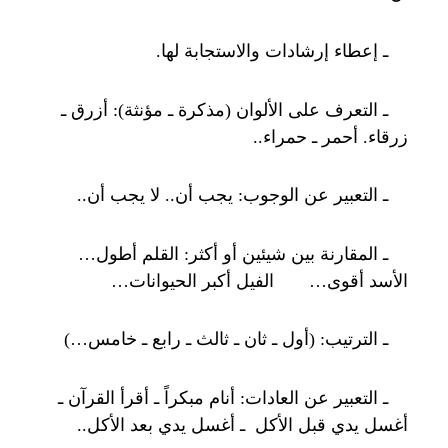
ـ إعطاء إرشادات والاستجابة لها.
ـ التعرف على الألوان (مذكرة ـ مؤنثة): أزرق ـ
زرقاء. أحمر ـ حمراء..
ـ التعبير عن الوجوب: يجب أن.. لا يجب أن..
ـ المقارنة بين شيئين أو أكثر: القلم أطول…
الأسد أقوى… الفيل أكبر الحيوانات…
ـ الترتيب: (أول ـ ثان ـ ثالث ـ رابع ـ خامس…)
ـ التعبير عن العادات: أنام مبكراً ـ أقرأ القرآن ـ
أغسل يدي قبل الأكل ـ أغسل يدي بعد الأكل..