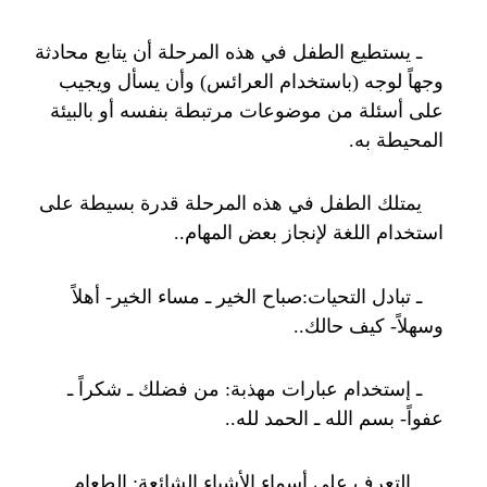
ـ يستطيع الطفل في هذه المرحلة أن يتابع محادثة
وجهاً لوجه (باستخدام العرائس) وأن يسأل ويجيب
على أسئلة من موضوعات مرتبطة بنفسه أو بالبيئة
المحيطة به.
يمتلك الطفل في هذه المرحلة قدرة بسيطة على
استخدام اللغة لإنجاز بعض المهام..
ـ تبادل التحيات:صباح الخير ـ مساء الخير- أهلاً
وسهلاً- كيف حالك..
ـ إستخدام عبارات مهذبة: من فضلك ـ شكراً ـ
عفواً- بسم الله ـ الحمد لله..
ـ التعرف على أسماء الأشياء الشائعة: الطعام ـ